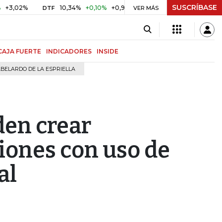
SUSCRÍBASE
%
10,34%
+0,10%
+0,98%
$ 416,91
+$ 0,05
+0,01%
DTF
UVR
VER MÁS
CAJA FUERTE
INDICADORES
INSIDE
BELARDO DE LA ESPRIELLA
den crear
iones con uso de
al