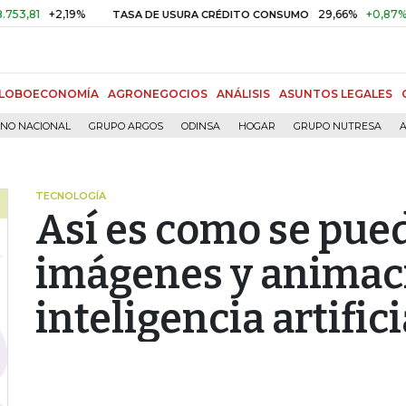
+2,19%
29,66%
+0,87%
+3,02
TASA DE USURA CRÉDITO CONSUMO
LOBOECONOMÍA
AGRONEGOCIOS
ANÁLISIS
ASUNTOS LEGALES
RNO NACIONAL
GRUPO ARGOS
ODINSA
HOGAR
GRUPO NUTRESA
A
TECNOLOGÍA
Así es como se pue
imágenes y animac
inteligencia artifici