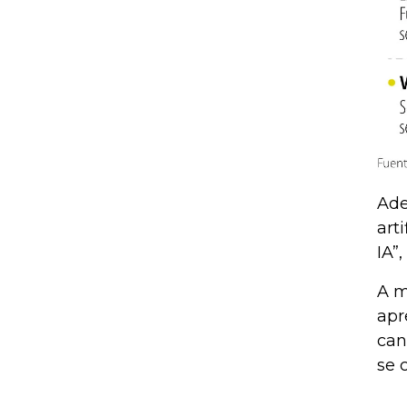
Ade
art
IA”,
A m
apr
can
se 