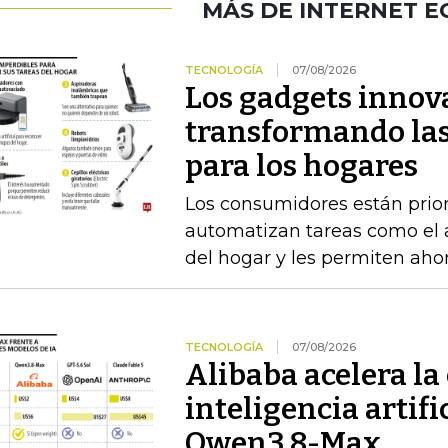
MÁS DE INTERNET 
TECNOLOGÍA
07/08/2026
Los gadgets innov
transformando las
para los hogares
Los consumidores están prior
automatizan tareas como el as
del hogar y les permiten aho
TECNOLOGÍA
07/08/2026
Alibaba acelera la 
inteligencia artif
Qwen3.8-Max