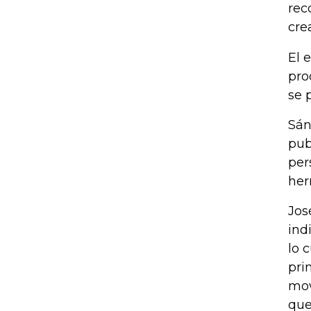
rec
cre
El 
pro
se 
Sán
pub
per
her
Jos
ind
lo 
pri
mov
que