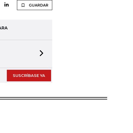
GUARDAR
ARA
Next slide
SUSCRÍBASE YA