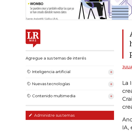
Agregue a sus temas de interés
JULI
Inteligencia artificial
La 
Nuevas tecnologías
cre
Contenido multimedia
Cra
cre
Administre sus temas
And
IA,