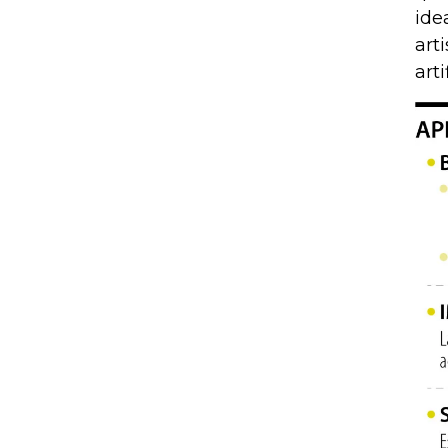
ide
art
arti