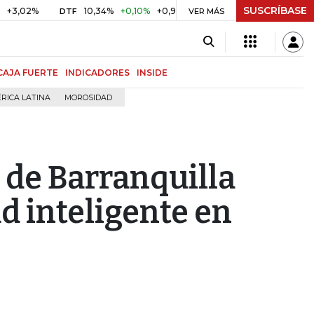
SUSCRÍBASE
%
10,34%
+0,10%
+0,98%
$ 416,91
+$ 0,05
+0,01%
DTF
UVR
VER MÁS
CAJA FUERTE
INDICADORES
INSIDE
RICA LATINA
MOROSIDAD
de Barranquilla
d inteligente en