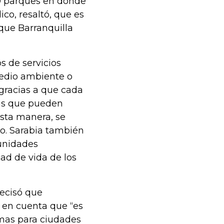
60 parques en donde
co, resaltó, que es
 que Barranquilla
s de servicios
medio ambiente o
 gracias a que cada
más que pueden
sta manera, se
o. Sarabia también
munidades
dad de vida de los
ecisó que
 en cuenta que “es
rmas para ciudades