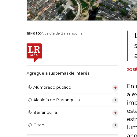
Foto:
Alcaldía de Barranquilla
JOSÉ
Agregue a sus temas de interés
En 
Alumbrado público
a e
Alcaldía de Barranquilla
imp
est
Barranquilla
est
Cisco
lum
aho