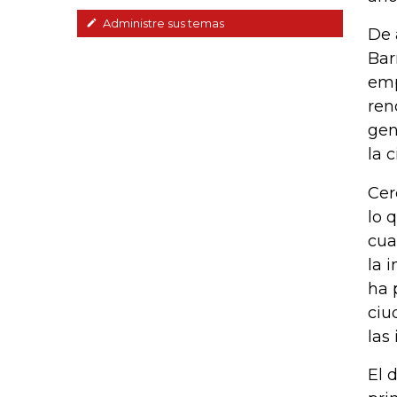
Administre sus temas
De 
Bar
emp
ren
gen
la 
Cer
lo 
cua
la 
ha 
ciu
las
El 