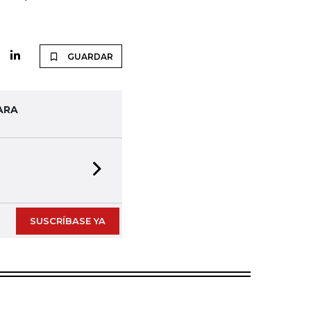
GUARDAR
ARA
Next slide
SUSCRÍBASE YA