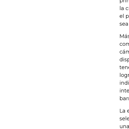
pri
la 
el 
sea
Más
com
cám
dis
ten
log
ind
int
bar
La 
sel
una