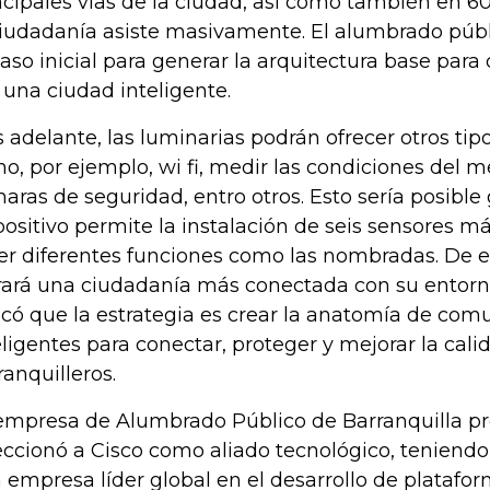
ncipales vías de la ciudad, así como también en 
ciudadanía asiste masivamente. El alumbrado públi
paso inicial para generar la arquitectura base para
 una ciudad inteligente.
 adelante, las luminarias podrán ofrecer otros tipo
o, por ejemplo, wi fi, medir las condiciones del 
aras de seguridad, entro otros. Esto sería posible
positivo permite la instalación de seis sensores 
er diferentes funciones como las nombradas. De e
rará una ciudadanía más conectada con su entorn
icó que la estrategia es crear la anatomía de co
eligentes para conectar, proteger y mejorar la cali
ranquilleros.
empresa de Alumbrado Público de Barranquilla pr
eccionó a Cisco como aliado tecnológico, teniendo
 empresa líder global en el desarrollo de platafo