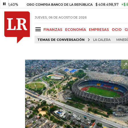
0%
$ 408.498,97
+$ 8.753,81
ORO COMPRA BANCO DE LA REPÚBLICA
JUEVES, 06 DE AGOSTO DE 2026
FINANZAS
ECONOMÍA
EMPRESAS
OCIO
G
TEMAS DE CONVERSACIÓN
LA CALERA
MINER