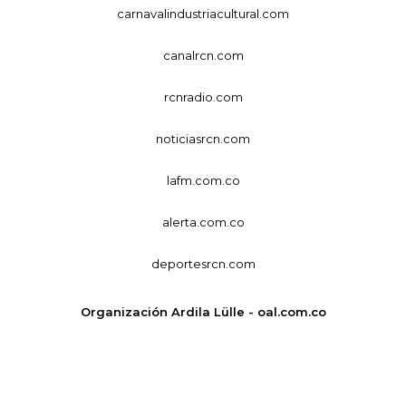
carnavalindustriacultural.com
canalrcn.com
rcnradio.com
noticiasrcn.com
lafm.com.co
alerta.com.co
deportesrcn.com
Organización Ardila Lülle - oal.com.co