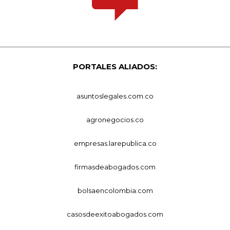
PORTALES ALIADOS:
asuntoslegales.com.co
agronegocios.co
empresas.larepublica.co
firmasdeabogados.com
bolsaencolombia.com
casosdeexitoabogados.com