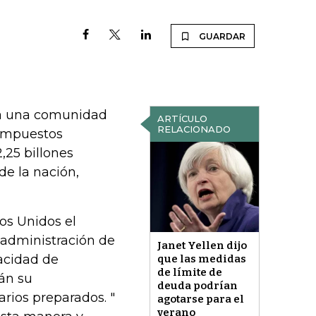
GUARDAR
 a una comunidad
ARTÍCULO
RELACIONADO
 impuestos
,25 billones
de la nación,
os Unidos el
 administración de
Janet Yellen dijo
acidad de
que las medidas
de límite de
án su
deuda podrían
rios preparados. "
agotarse para el
verano