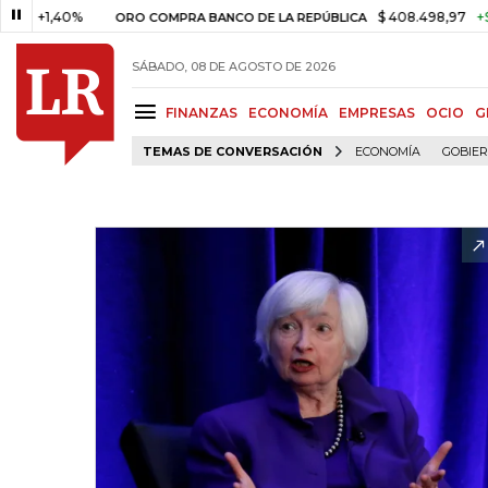
,40%
$ 408.498,97
+$ 8.753,
ORO COMPRA BANCO DE LA REPÚBLICA
SÁBADO, 08 DE AGOSTO DE 2026
FINANZAS
ECONOMÍA
EMPRESAS
OCIO
G
TEMAS DE CONVERSACIÓN
ECONOMÍA
GOBIE