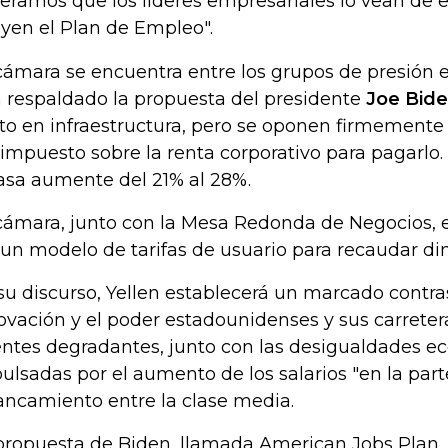
eramos que los líderes empresariales lo vean de 
yen el Plan de Empleo".
cámara se encuentra entre los grupos de presión 
 respaldado la propuesta del presidente
Joe Bid
to en infraestructura, pero se oponen firmemente
 impuesto sobre la renta corporativo para pagarlo.
tasa aumente del 21% al 28%.
cámara, junto con la Mesa Redonda de Negocios, 
 un modelo de tarifas de usuario para recaudar din
su discurso, Yellen establecerá un marcado contras
ovación y el poder estadounidenses y sus carreter
ntes degradantes, junto con las desigualdades 
ulsadas por el aumento de los salarios "en la parte
ancamiento entre la clase media.
propuesta de Biden, llamada American Jobs Plan,