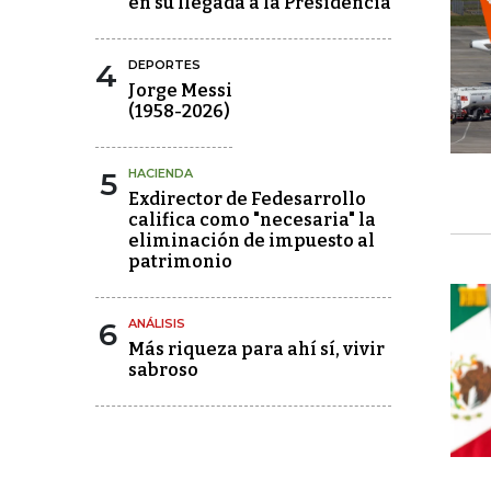
en su llegada a la Presidencia
4
DEPORTES
Jorge Messi
(1958-2026)
5
HACIENDA
Exdirector de Fedesarrollo
califica como "necesaria" la
eliminación de impuesto al
patrimonio
6
ANÁLISIS
Más riqueza para ahí sí, vivir
sabroso