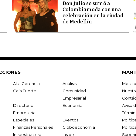
Don Julio se sumó a
Colombiamoda con una
celebración en la ciudad
de Medellín
CCIONES
MANT
Alta Gerencia
Análisis
Mesa d
Caja Fuerte
Comunidad
Nuestr
Empresarial
Contác
Directorio
Economía
Aviso 
Empresarial
Términ
Especiales
Eventos
Políti
Finanzas Personales
Globoeconomía
Polític
Infraestructura
Inside
Superi