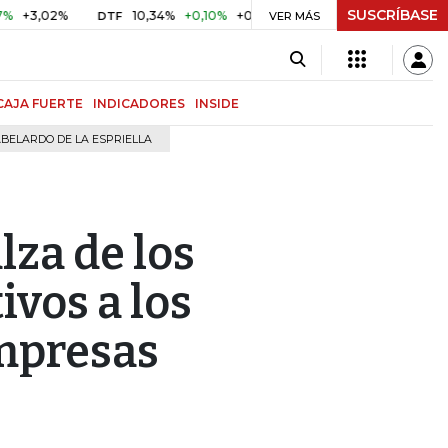
SUSCRÍBASE
02%
10,34%
+0,10%
+0,98%
$ 416,96
+$ 0,05
+0,01
DTF
UVR
VER MÁS
CAJA FUERTE
INDICADORES
INSIDE
BELARDO DE LA ESPRIELLA
lza de los
vos a los
empresas