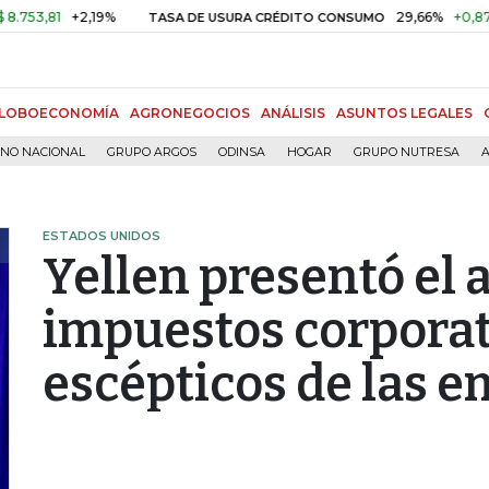
81
+2,19%
29,66%
+0,87%
+3,
TASA DE USURA CRÉDITO CONSUMO
LOBOECONOMÍA
AGRONEGOCIOS
ANÁLISIS
ASUNTOS LEGALES
RNO NACIONAL
GRUPO ARGOS
ODINSA
HOGAR
GRUPO NUTRESA
A
ESTADOS UNIDOS
Yellen presentó el a
impuestos corporati
escépticos de las 