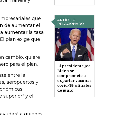
esta manera y
empresariales que
ARTÍCULO
RELACIONADO
en
de aumentar el
 a aumentar la tasa
 El plan exige que
en cambio, quiere
ero para el plan.
El presidente Joe
Biden se
te entre la
compromete a
exportar vacunas
as, aeropuertos y
covid-19 a finales
económicas
de junio
 superior" y el
 ayudará a quienes