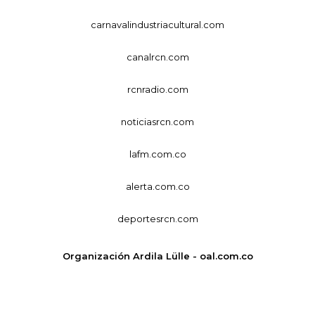
carnavalindustriacultural.com
canalrcn.com
rcnradio.com
noticiasrcn.com
lafm.com.co
alerta.com.co
deportesrcn.com
Organización Ardila Lülle - oal.com.co