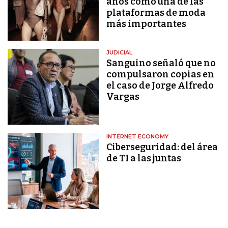
años como una de las
plataformas de moda
más importantes
JUDICIAL
Sanguino señaló que no
compulsaron copias en
el caso de Jorge Alfredo
Vargas
INTERNET ECONOMY
Ciberseguridad: del área
de TI a las juntas