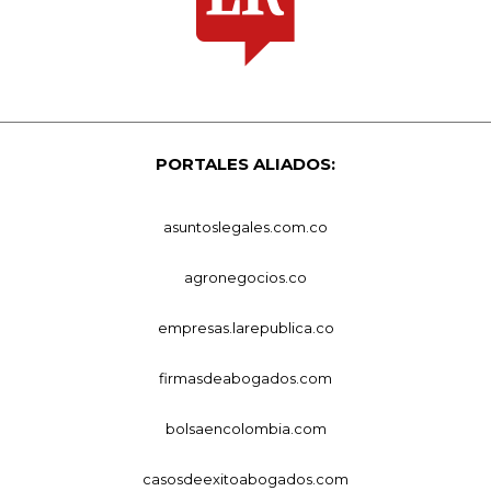
PORTALES ALIADOS:
asuntoslegales.com.co
agronegocios.co
empresas.larepublica.co
firmasdeabogados.com
bolsaencolombia.com
casosdeexitoabogados.com