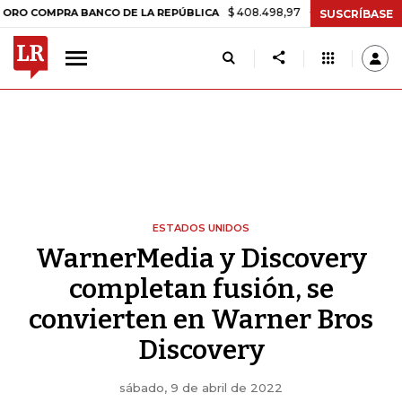
$ 408.498,97
+$ 8.753,81
+2,19%
PRA BANCO DE LA REPÚBLICA
T
SUSCRÍBASE
ESTADOS UNIDOS
WarnerMedia y Discovery
completan fusión, se
convierten en Warner Bros
Discovery
sábado, 9 de abril de 2022