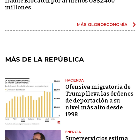
fraude BioCatch por al menos US$2.400
millones
MÁS GLOBOECONOMÍA
MÁS DE LA REPÚBLICA
HACIENDA
Ofensiva migratoria de
Trump lleva las órdenes
de deportación a su
nivel más alto desde
1998
ENERGÍA
Superservicios estima