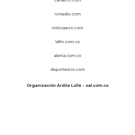
rcnradio.com
noticiasrcn.com
lafm.com.co
alerta.com.co
deportesrcn.com
Organización Ardila Lülle - oal.com.co