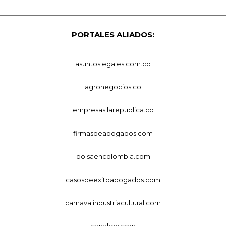
PORTALES ALIADOS:
asuntoslegales.com.co
agronegocios.co
empresas.larepublica.co
firmasdeabogados.com
bolsaencolombia.com
casosdeexitoabogados.com
carnavalindustriacultural.com
canalrcn.com