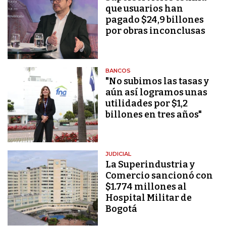
que usuarios han
pagado $24,9 billones
por obras inconclusas
BANCOS
"No subimos las tasas y
aún así logramos unas
utilidades por $1,2
billones en tres años"
JUDICIAL
La Superindustria y
Comercio sancionó con
$1.774 millones al
Hospital Militar de
Bogotá