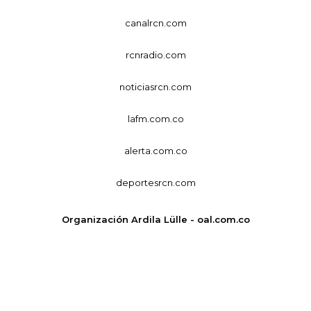
canalrcn.com
rcnradio.com
noticiasrcn.com
lafm.com.co
alerta.com.co
deportesrcn.com
Organización Ardila Lülle - oal.com.co