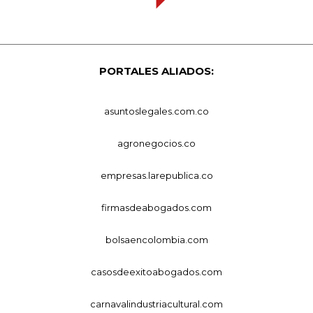
PORTALES ALIADOS:
asuntoslegales.com.co
agronegocios.co
empresas.larepublica.co
firmasdeabogados.com
bolsaencolombia.com
casosdeexitoabogados.com
carnavalindustriacultural.com