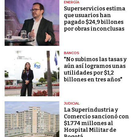
ENERGÍA
Superservicios estima
que usuarios han
pagado $24,9 billones
por obras inconclusas
BANCOS
"No subimos las tasas y
aún así logramos unas
utilidades por $1,2
billones en tres años"
JUDICIAL
La Superindustria y
Comercio sancionó con
$1.774 millones al
Hospital Militar de
Bogotá