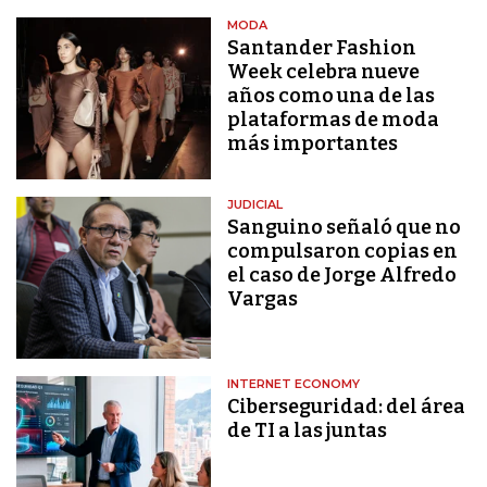
MODA
Santander Fashion
Week celebra nueve
años como una de las
plataformas de moda
más importantes
JUDICIAL
Sanguino señaló que no
compulsaron copias en
el caso de Jorge Alfredo
Vargas
INTERNET ECONOMY
Ciberseguridad: del área
de TI a las juntas