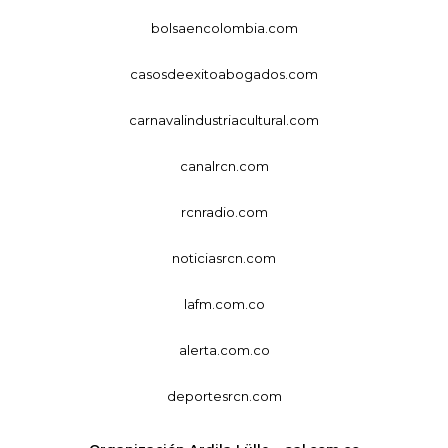
bolsaencolombia.com
casosdeexitoabogados.com
carnavalindustriacultural.com
canalrcn.com
rcnradio.com
noticiasrcn.com
lafm.com.co
alerta.com.co
deportesrcn.com