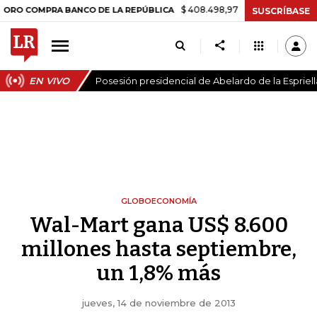
$ 408.498,97
+$ 8.753,81
+2,19%
MPRA BANCO DE LA REPÚBLICA
T
SUSCRÍBASE
EN VIVO
Posesión presidencial de Abelardo de la Espriell
GLOBOECONOMÍA
Wal-Mart gana US$ 8.600
millones hasta septiembre,
un 1,8% más
jueves, 14 de noviembre de 2013