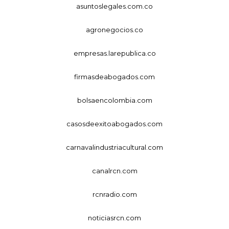
asuntoslegales.com.co
agronegocios.co
empresas.larepublica.co
firmasdeabogados.com
bolsaencolombia.com
casosdeexitoabogados.com
carnavalindustriacultural.com
canalrcn.com
rcnradio.com
noticiasrcn.com