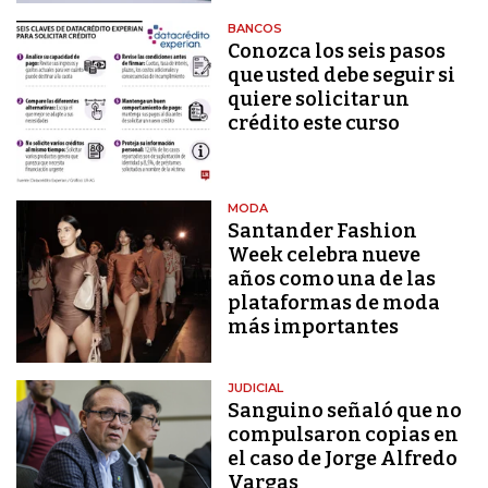
BANCOS
Conozca los seis pasos
que usted debe seguir si
quiere solicitar un
crédito este curso
MODA
Santander Fashion
Week celebra nueve
años como una de las
plataformas de moda
más importantes
JUDICIAL
Sanguino señaló que no
compulsaron copias en
el caso de Jorge Alfredo
Vargas