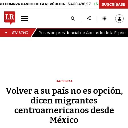
$ 408.498,97
+$ 8.753,81
+2,19%
 BANCO DE LA REPÚBLICA
TASA
SUSCRÍBASE
EN VIVO
Posesión presidencial de Abelardo de la Espriell
HACIENDA
Volver a su país no es opción,
dicen migrantes
centroamericanos desde
México