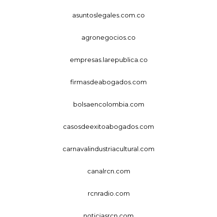
asuntoslegales.com.co
agronegocios.co
empresas.larepublica.co
firmasdeabogados.com
bolsaencolombia.com
casosdeexitoabogados.com
carnavalindustriacultural.com
canalrcn.com
rcnradio.com
noticiasrcn.com