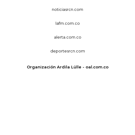
noticiasrcn.com
lafm.com.co
alerta.com.co
deportesrcn.com
Organización Ardila Lülle - oal.com.co