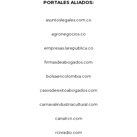
PORTALES ALIADOS:
asuntoslegales.com.co
agronegocios.co
empresas.larepublica.co
firmasdeabogados.com
bolsaencolombia.com
casosdeexitoabogados.com
carnavalindustriacultural.com
canalrcn.com
rcnradio.com