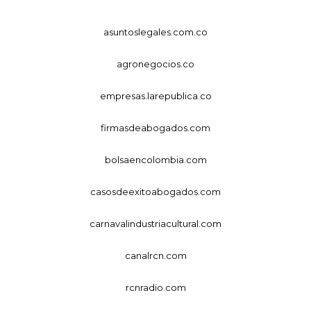
asuntoslegales.com.co
agronegocios.co
empresas.larepublica.co
firmasdeabogados.com
bolsaencolombia.com
casosdeexitoabogados.com
carnavalindustriacultural.com
canalrcn.com
rcnradio.com