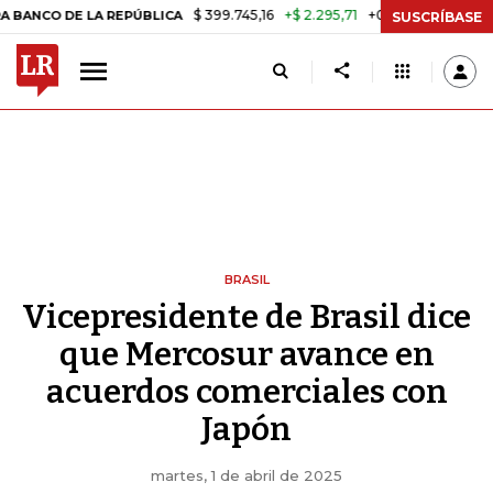
$ 399.745,16
+$ 2.295,71
+0,58%
 DE LA REPÚBLICA
TASA DE USU
SUSCRÍBASE
BRASIL
Vicepresidente de Brasil dice
que Mercosur avance en
acuerdos comerciales con
Japón
martes, 1 de abril de 2025