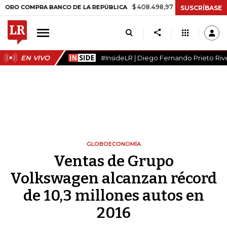
$ 408.498,97
+$ 8.753,81
+2,19%
COMPRA BANCO DE LA REPÚBLICA
SUSCRÍBASE
EN VIVO
#InsideLR | Diego Fernando Prieto Riv
GLOBOECONOMÍA
Ventas de Grupo
Volkswagen alcanzan récord
de 10,3 millones autos en
2016