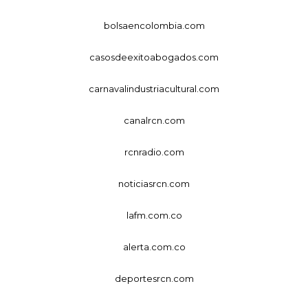
bolsaencolombia.com
casosdeexitoabogados.com
carnavalindustriacultural.com
canalrcn.com
rcnradio.com
noticiasrcn.com
lafm.com.co
alerta.com.co
deportesrcn.com