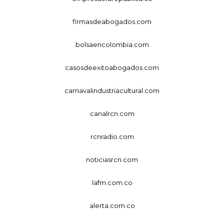
firmasdeabogados.com
bolsaencolombia.com
casosdeexitoabogados.com
carnavalindustriacultural.com
canalrcn.com
rcnradio.com
noticiasrcn.com
lafm.com.co
alerta.com.co