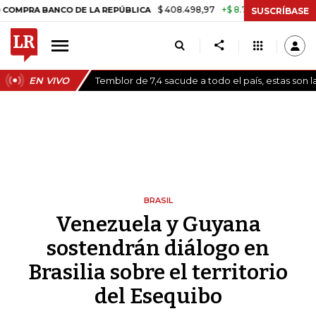
$ 408.498,97
+$ 8.753,81
+2,19%
BANCO DE LA REPÚBLICA
TASA D
SUSCRÍBASE
EN VIVO
Temblor de 7,4 sacude a todo el país, estas son 
BRASIL
Venezuela y Guyana
sostendrán diálogo en
Brasilia sobre el territorio
del Esequibo