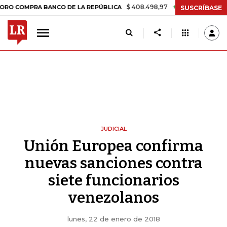
$ 408.498,97
+$ 8.753,81
+2,19%
PRA BANCO DE LA REPÚBLICA
T
SUSCRÍBASE
JUDICIAL
Unión Europea confirma
nuevas sanciones contra
siete funcionarios
venezolanos
lunes, 22 de enero de 2018