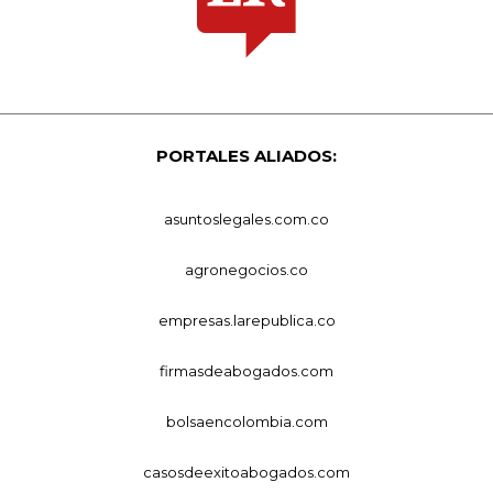
PORTALES ALIADOS:
asuntoslegales.com.co
agronegocios.co
empresas.larepublica.co
firmasdeabogados.com
bolsaencolombia.com
casosdeexitoabogados.com