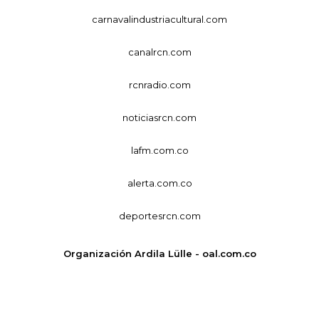
carnavalindustriacultural.com
canalrcn.com
rcnradio.com
noticiasrcn.com
lafm.com.co
alerta.com.co
deportesrcn.com
Organización Ardila Lülle - oal.com.co