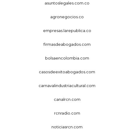
asuntoslegales.com.co
agronegocios.co
empresas.larepublica.co
firmasdeabogados.com
bolsaencolombia.com
casosdeexitoabogados.com
carnavalindustriacultural.com
canalrcn.com
rcnradio.com
noticiasrcn.com