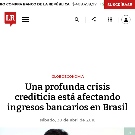
$ 408.498,97
+$ 8.753,81
+2,19%
MPRA BANCO DE LA REPÚBLICA
SUSCRÍBASE
GLOBOECONOMÍA
Una profunda crisis
crediticia está afectando
ingresos bancarios en Brasil
sábado, 30 de abril de 2016