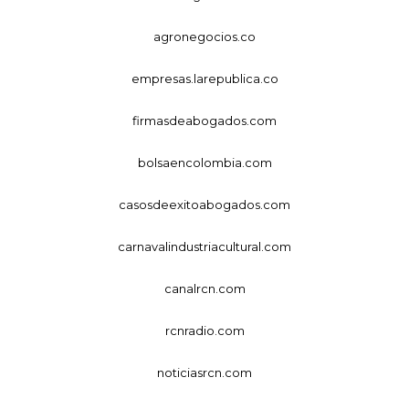
agronegocios.co
empresas.larepublica.co
firmasdeabogados.com
bolsaencolombia.com
casosdeexitoabogados.com
carnavalindustriacultural.com
canalrcn.com
rcnradio.com
noticiasrcn.com