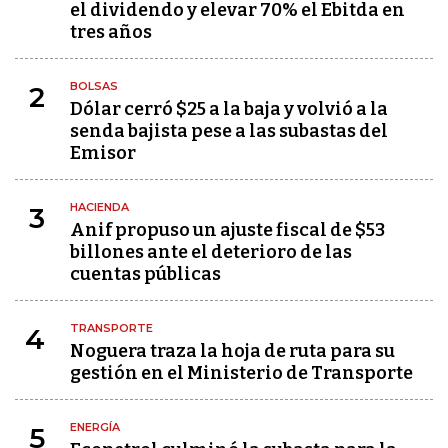
el dividendo y elevar 70% el Ebitda en
tres años
BOLSAS
2
Dólar cerró $25 a la baja y volvió a la
senda bajista pese a las subastas del
Emisor
HACIENDA
3
Anif propuso un ajuste fiscal de $53
billones ante el deterioro de las
cuentas públicas
TRANSPORTE
4
Noguera traza la hoja de ruta para su
gestión en el Ministerio de Transporte
ENERGÍA
5