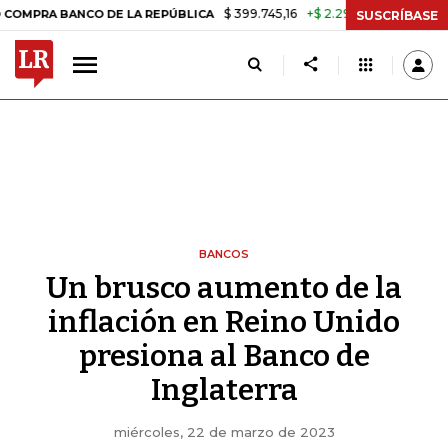
$ 399.745,16
+$ 2.295,71
+0,58%
ANCO DE LA REPÚBLICA
TASA DE
SUSCRÍBASE
BANCOS
Un brusco aumento de la
inflación en Reino Unido
presiona al Banco de
Inglaterra
miércoles, 22 de marzo de 2023