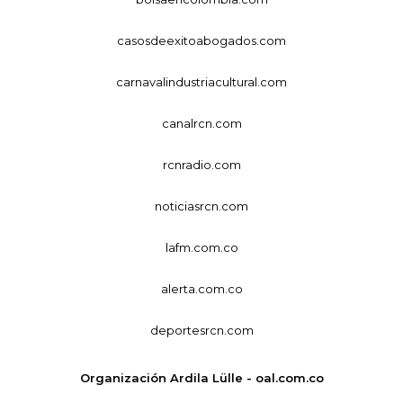
casosdeexitoabogados.com
carnavalindustriacultural.com
canalrcn.com
rcnradio.com
noticiasrcn.com
lafm.com.co
alerta.com.co
deportesrcn.com
Organización Ardila Lülle - oal.com.co