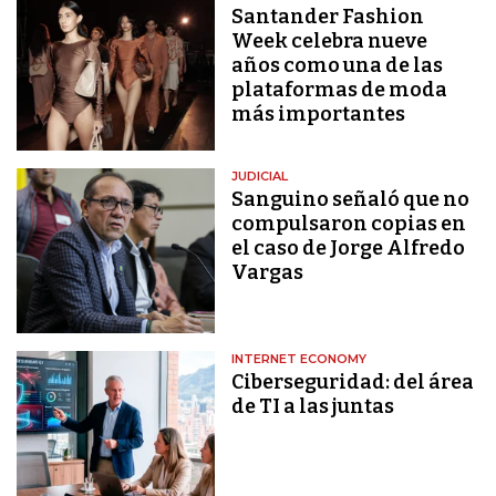
Santander Fashion
Week celebra nueve
años como una de las
plataformas de moda
más importantes
JUDICIAL
Sanguino señaló que no
compulsaron copias en
el caso de Jorge Alfredo
Vargas
INTERNET ECONOMY
Ciberseguridad: del área
de TI a las juntas