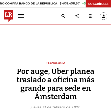
$ 408.498,97
+$ 8.753,81
+2,19%
A BANCO DE LA REPÚBLICA
TAS
SUSCRÍBASE
TECNOLOGÍA
Por auge, Uber planea
traslado a oficina más
grande para sede en
Ámsterdam
jueves, 13 de febrero de 2020