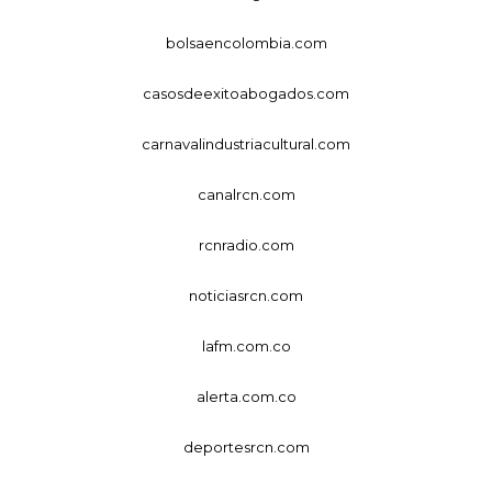
bolsaencolombia.com
casosdeexitoabogados.com
carnavalindustriacultural.com
canalrcn.com
rcnradio.com
noticiasrcn.com
lafm.com.co
alerta.com.co
deportesrcn.com