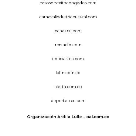
casosdeexitoabogados.com
carnavalindustriacultural.com
canalrcn.com
rcnradio.com
noticiasrcn.com
lafm.com.co
alerta.com.co
deportesrcn.com
Organización Ardila Lülle - oal.com.co