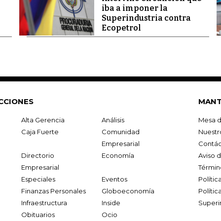
iba a imponer la
Superindustria contra
Ecopetrol
CCIONES
MANT
Alta Gerencia
Análisis
Mesa d
Caja Fuerte
Comunidad
Nuestr
Empresarial
Contác
Directorio
Economía
Aviso 
Empresarial
Términ
Especiales
Eventos
Políti
Finanzas Personales
Globoeconomía
Polític
Infraestructura
Inside
Superi
Obituarios
Ocio