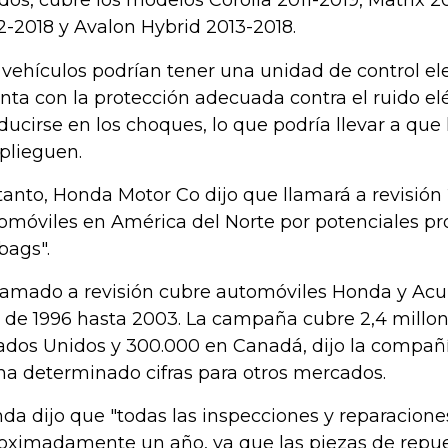
dos, cubre los modelos Corolla 2011-2019, Matrix 2
2-2018 y Avalon Hybrid 2013-2018.
 vehículos podrían tener una unidad de control el
nta con la protección adecuada contra el ruido el
ducirse en los choques, lo que podría llevar a que 
plieguen.
tanto, Honda Motor Co dijo que llamará a revisión 
omóviles en América del Norte por potenciales pr
rbags".
llamado a revisión cubre automóviles Honda y Ac
 de 1996 hasta 2003. La campaña cubre 2,4 millon
ados Unidos y 300.000 en Canadá, dijo la compañ
ha determinado cifras para otros mercados.
da dijo que "todas las inspecciones y reparacio
oximadamente un año, ya que las piezas de repu