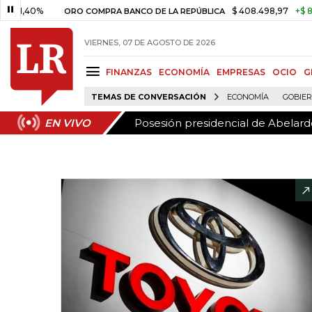
Posesión presidencial de Abelardo
EN VIVO
,40%
$ 408.498,97
+$ 8.753,8
ORO COMPRA BANCO DE LA REPÚBLICA
VIERNES, 07 DE AGOSTO DE 2026
FINANZAS
ECONOMÍA
EMPRESAS
OCIO
G
TEMAS DE CONVERSACIÓN
ECONOMÍA
GOBIE
Posesión presidencial de Abelardo
EN VIVO