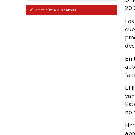
Uni
201
Administre sus temas
Los
cue
pro
des
En 
aut
"ai
El 
van
Est
no 
Hon
apr