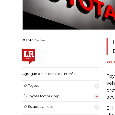
Foto:
Reuters
REU
Agregue a sus temas de interés
Toy
veh
Toyota
pro
Toyota Motor Corp
acc
Estados Unidos
El 