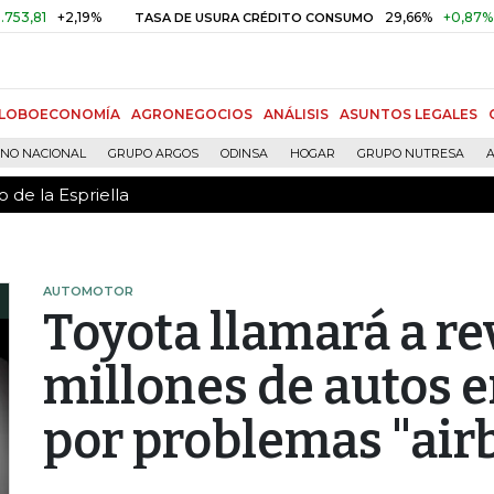
 de la Espriella
1
+2,19%
29,66%
+0,87%
+3,0
TASA DE USURA CRÉDITO CONSUMO
LOBOECONOMÍA
AGRONEGOCIOS
ANÁLISIS
ASUNTOS LEGALES
RNO NACIONAL
GRUPO ARGOS
ODINSA
HOGAR
GRUPO NUTRESA
A
 de la Espriella
AUTOMOTOR
Toyota llamará a re
millones de autos 
por problemas "air