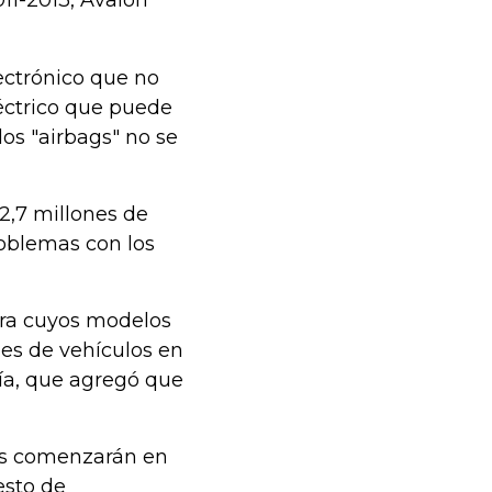
011-2013, Avalon
ectrónico que no
éctrico que puede
los "airbags" no se
2,7 millones de
oblemas con los
ura cuyos modelos
es de vehículos en
ía, que agregó que
nes comenzarán en
esto de