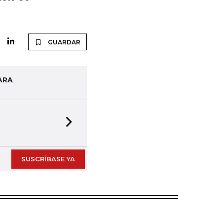
GUARDAR
ARA
Next slide
SUSCRÍBASE YA