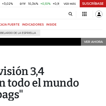
SUSCRÍBASE
VER AHORA
2%
10,34%
+0,10%
+0,98%
$ 416,91
+$ 0,05
+0,01%
DTF
UVR
VER MÁS
CAJA FUERTE
INDICADORES
INSIDE
BELARDO DE LA ESPRIELLA
VER AHORA
visión 3,4
en todo el mundo
bags"