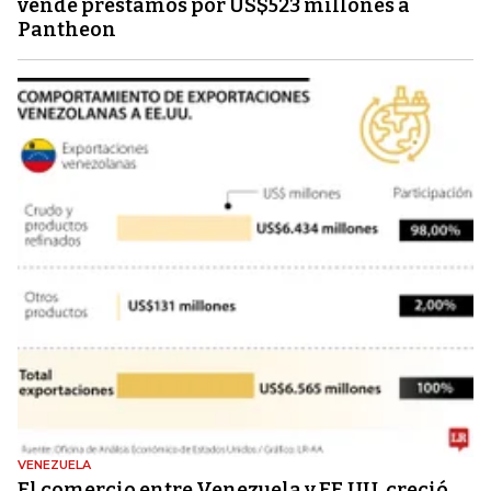
vende préstamos por US$523 millones a
Pantheon
VENEZUELA
El comercio entre Venezuela y EE.UU. creció