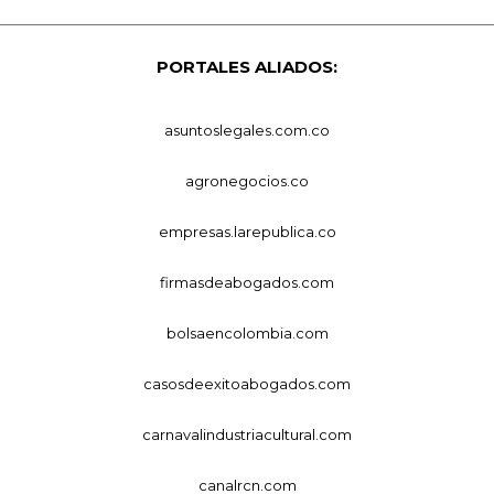
PORTALES ALIADOS:
asuntoslegales.com.co
agronegocios.co
empresas.larepublica.co
firmasdeabogados.com
bolsaencolombia.com
casosdeexitoabogados.com
carnavalindustriacultural.com
canalrcn.com