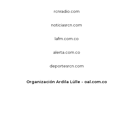
rcnradio.com
noticiasrcn.com
lafm.com.co
alerta.com.co
deportesrcn.com
Organización Ardila Lülle - oal.com.co