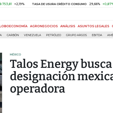
+2,19%
29,66%
+0,87%
+3,02
TASA DE USURA CRÉDITO CONSUMO
LOBOECONOMÍA
AGRONEGOCIOS
ANÁLISIS
ASUNTOS LEGALES
ÍA
CARBÓN
VENEZUELA
PETRÓLEO
GRUPO ARGOS
EBITDA
AMÉ
MÉXICO
Talos Energy busca
designación mexi
operadora