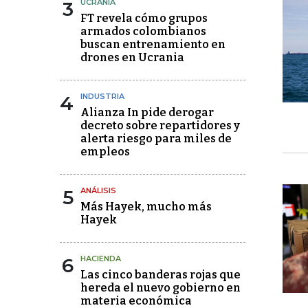
3
UCRANIA
FT revela cómo grupos
armados colombianos
buscan entrenamiento en
drones en Ucrania
4
INDUSTRIA
Alianza In pide derogar
decreto sobre repartidores y
alerta riesgo para miles de
empleos
5
ANÁLISIS
Más Hayek, mucho más
Hayek
6
HACIENDA
Las cinco banderas rojas que
hereda el nuevo gobierno en
materia económica