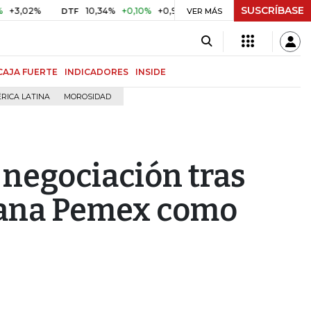
SUSCRÍBASE
%
10,34%
+0,10%
+0,98%
$ 416,91
+$ 0,05
+0,01%
DTF
UVR
VER MÁS
CAJA FUERTE
INDICADORES
INSIDE
RICA LATINA
MOROSIDAD
 negociación tras
cana Pemex como