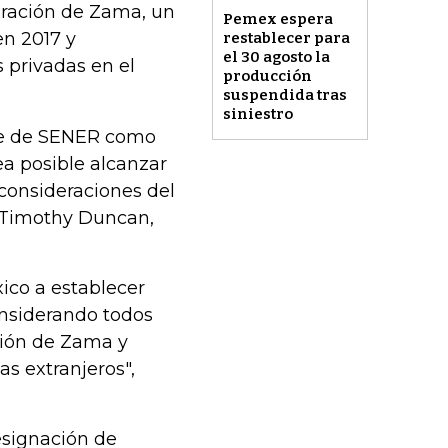
eración de Zama, un
Pemex espera
en 2017 y
restablecer para
el 30 agosto la
 privadas en el
producción
suspendida tras
siniestro
rte de SENER como
a posible alcanzar
consideraciones del
, Timothy Duncan,
ico a establecer
onsiderando todos
ación de Zama y
s extranjeros",
designación de