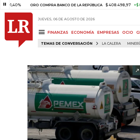
0%
$ 408.498,97
+$ 8.753,81
ORO COMPRA BANCO DE LA REPÚBLICA
JUEVES, 06 DE AGOSTO DE 2026
FINANZAS
ECONOMÍA
EMPRESAS
OCIO
G
TEMAS DE CONVERSACIÓN
LA CALERA
MINER