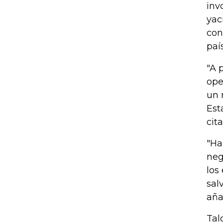
inv
yac
con
paí
"A 
ope
un 
Est
cit
"Ha
neg
los
sal
aña
Tal