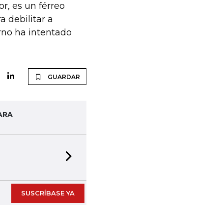
, es un férreo
a debilitar a
rno ha intentado
GUARDAR
ARA
Next slide
SUSCRÍBASE YA