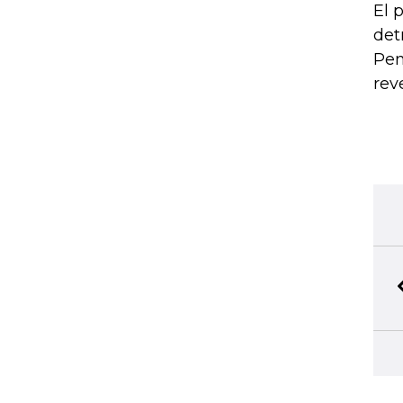
El 
det
Pem
rev