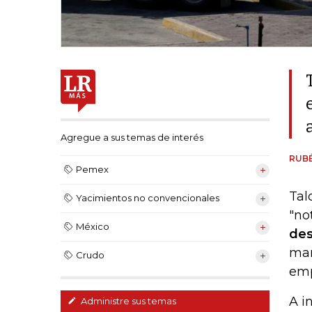
Agregue a sus temas de interés
RUB
Pemex
Tal
Yacimientos no convencionales
"no
México
des
mar
Crudo
emp
A i
Administre sus temas