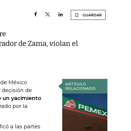
GUARDAR
re
ador de Zama, violan el
o de México
ARTÍCULO
RELACIONADO
a decisión de
e un yacimiento
ado por la
ficó a las partes