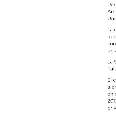
Pem
Amé
Uni
La 
que
con
un a
La 
Tal
El 
ale
en 
201
pri