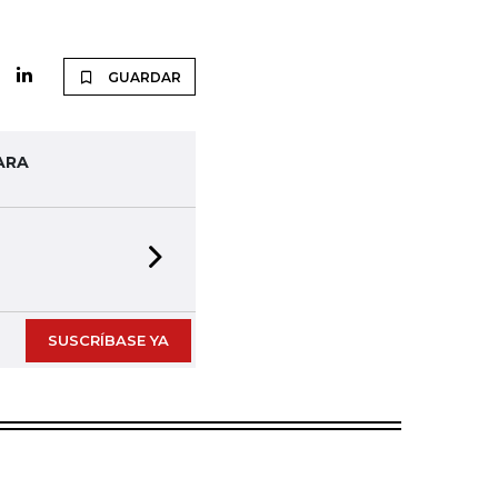
GUARDAR
ARA
Next slide
SUSCRÍBASE YA