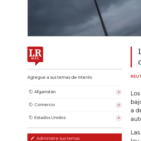
REU
Agregue a sus temas de interés
Afganistán
Los
baj
Comercio
a d
Estados Unidos
aut
Las
Administre sus temas