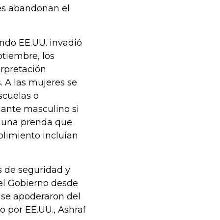
ses abandonan el
ando EE.UU. invadió
ptiembre, los
rpretación
 A las mujeres se
escuelas o
ñante masculino si
, una prenda que
plimiento incluían
 de seguridad y
del Gobierno desde
y se apoderaron del
do por EE.UU., Ashraf