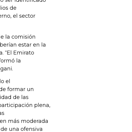
o ser identificado
dios de
rno, el sector
e la comisión
berían estar en la
a. “El Emirato
formó la
gani.
o el
 de formar un
idad de las
articipación plena,
as
agen más moderada
 de una ofensiva