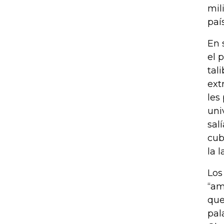
mil
paí
En 
el 
tal
ext
les
uni
sal
cub
la 
Los
“am
que
pal