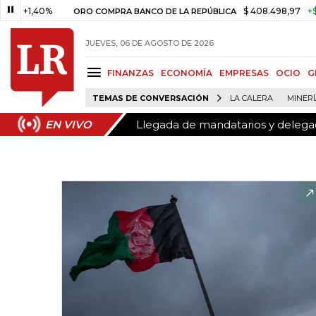
Llegada de mandatarios y delegaci
EN VIVO
,40%
$ 408.498,97
+$ 8.753,8
ORO COMPRA BANCO DE LA REPÚBLICA
JUEVES, 06 DE AGOSTO DE 2026
FINANZAS
ECONOMÍA
EMPRESAS
OCIO
G
TEMAS DE CONVERSACIÓN
LA CALERA
MINER
Llegada de mandatarios y delegaci
EN VIVO