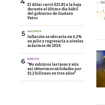
4
El dólar cerró $21,81 a la baja
durante el último día hábil
del gobierno de Gustavo
Petro
5
HACIENDA
Inflación se ubicaría en 6,2%
en julio y regresaría a niveles
máximos de 2024
6
BANCOS
"No subimos las tasas y aún
así obtuvimos utilidades por
$1,2 billones en tres años"