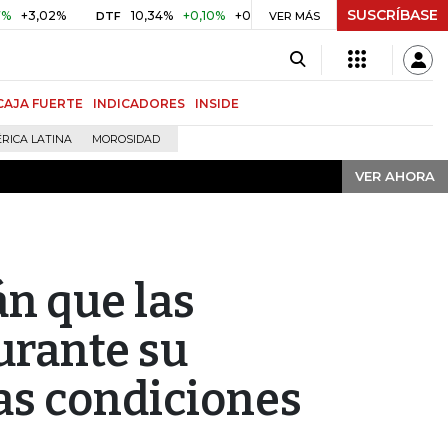
SUSCRÍBASE
VER AHORA
2%
10,34%
+0,10%
+0,98%
$ 416,86
+$ 0,05
+0,01%
DTF
UVR
VER MÁS
CAJA FUERTE
INDICADORES
INSIDE
RICA LATINA
MOROSIDAD
VER AHORA
án que las
urante su
tas condiciones