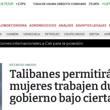
ones internacionales a Cali para la posesión
1
+2,19%
29,66%
+0,87%
+3,0
TASA DE USURA CRÉDITO CONSUMO
LOBOECONOMÍA
AGRONEGOCIOS
ANÁLISIS
ASUNTOS LEGALES
ÍA
CARBÓN
VENEZUELA
PETRÓLEO
GRUPO ARGOS
EBITDA
AMÉ
ones internacionales a Cali para la posesión
ESTADOS UNIDOS
Talibanes permitir
mujeres trabajen d
gobierno bajo cier