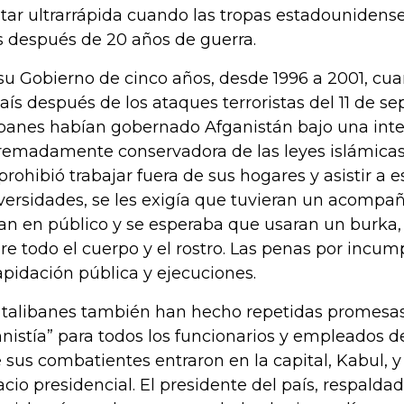
itar ultrarrápida cuando las tropas estadouniden
s después de 20 años de guerra.
su Gobierno de cinco años, desde 1996 a 2001, cu
país después de los ataques terroristas del 11 de se
ibanes habían gobernado Afganistán bajo una inte
remadamente conservadora de las leyes islámicas.
 prohibió trabajar fuera de sus hogares y asistir a 
versidades, se les exigía que tuvieran un acompa
ían en público y se esperaba que usaran un burka
re todo el cuerpo y el rostro. Las penas por incum
lapidación pública y ejecuciones.
 talibanes también han hecho repetidas promesas
nistía” para todos los funcionarios y empleados 
 sus combatientes entraron en la capital, Kabul, 
acio presidencial. El presidente del país, respalda