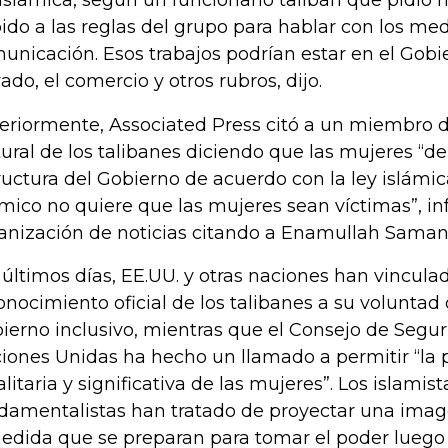
 islámica, según un funcionario talibán que pidió n
ido a las reglas del grupo para hablar con los me
unicación. Esos trabajos podrían estar en el Gobie
vado, el comercio y otros rubros, dijo.
eriormente, Associated Press citó a un miembro d
tural de los talibanes diciendo que las mujeres “de
ructura del Gobierno de acuerdo con la ley islámic
ámico no quiere que las mujeres sean víctimas”, in
anización de noticias citando a Enamullah Saman
 últimos días, EE.UU. y otras naciones han vinculad
onocimiento oficial de los talibanes a su voluntad
ierno inclusivo, mientras que el Consejo de Segur
iones Unidas ha hecho un llamado a permitir “la p
alitaria y significativa de las mujeres”. Los islamist
damentalistas han tratado de proyectar una im
edida que se preparan para tomar el poder luego