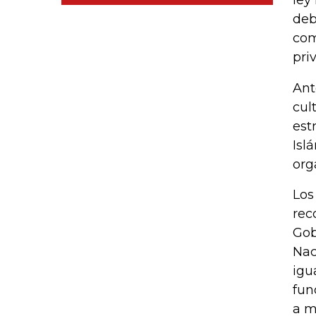
ley
deb
com
pri
Ant
cul
est
Isl
org
Los
rec
Gob
Nac
igu
fun
a m