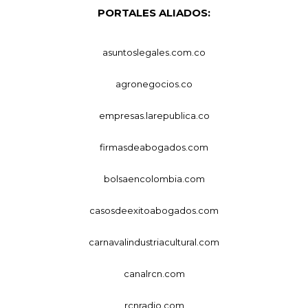
PORTALES ALIADOS:
asuntoslegales.com.co
agronegocios.co
empresas.larepublica.co
firmasdeabogados.com
bolsaencolombia.com
casosdeexitoabogados.com
carnavalindustriacultural.com
canalrcn.com
rcnradio.com