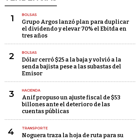
BOLSAS
1
Grupo Argos lanzó plan para duplicar
el dividendo y elevar 70% el Ebitda en
tres años
BOLSAS
2
Dólar cerró $25 a la baja y volvió a la
senda bajista pese a las subastas del
Emisor
HACIENDA
3
Anif propuso un ajuste fiscal de $53
billones ante el deterioro de las
cuentas públicas
TRANSPORTE
4
Noguera traza la hoja de ruta para su