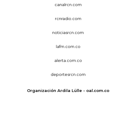
canalrcn.com
rcnradio.com
noticiasrcn.com
lafm.com.co
alerta.com.co
deportesrcn.com
Organización Ardila Lülle - oal.com.co