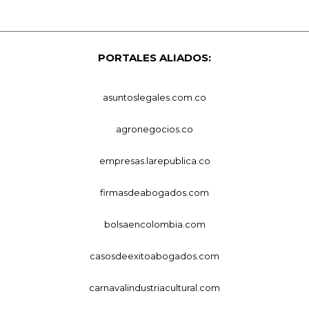
PORTALES ALIADOS:
asuntoslegales.com.co
agronegocios.co
empresas.larepublica.co
firmasdeabogados.com
bolsaencolombia.com
casosdeexitoabogados.com
carnavalindustriacultural.com