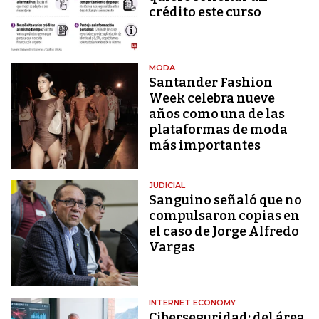
crédito este curso
MODA
Santander Fashion
Week celebra nueve
años como una de las
plataformas de moda
más importantes
JUDICIAL
Sanguino señaló que no
compulsaron copias en
el caso de Jorge Alfredo
Vargas
INTERNET ECONOMY
Ciberseguridad: del área