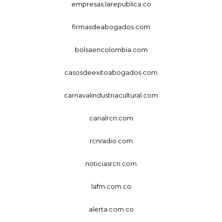
empresas.larepublica.co
firmasdeabogados.com
bolsaencolombia.com
casosdeexitoabogados.com
carnavalindustriacultural.com
canalrcn.com
rcnradio.com
noticiasrcn.com
lafm.com.co
alerta.com.co