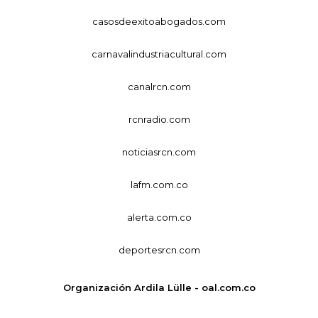
casosdeexitoabogados.com
carnavalindustriacultural.com
canalrcn.com
rcnradio.com
noticiasrcn.com
lafm.com.co
alerta.com.co
deportesrcn.com
Organización Ardila Lülle - oal.com.co