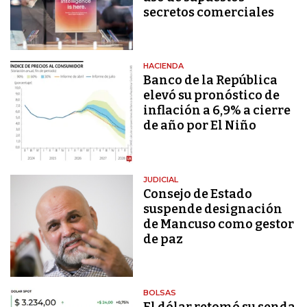
secretos comerciales
HACIENDA
Banco de la República
elevó su pronóstico de
inflación a 6,9% a cierre
de año por El Niño
JUDICIAL
Consejo de Estado
suspende designación
de Mancuso como gestor
de paz
BOLSAS
El dólar retomó su senda