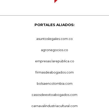
PORTALES ALIADOS:
asuntoslegales.com.co
agronegocios.co
empresas.larepublica.co
firmasdeabogados.com
bolsaencolombia.com
casosdeexitoabogados.com
carnavalindustriacultural.com