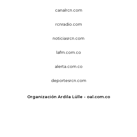
canalrcn.com
rcnradio.com
noticiasrcn.com
lafm.com.co
alerta.com.co
deportesrcn.com
Organización Ardila Lülle - oal.com.co