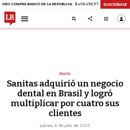
$ 408.498,97
+$ 8.753,81
+2,19%
MPRA BANCO DE LA REPÚBLICA
T
SUSCRÍBASE
BRASIL
Sanitas adquirió un negocio
dental en Brasil y logró
multiplicar por cuatro sus
clientes
jueves, 6 de julio de 2023