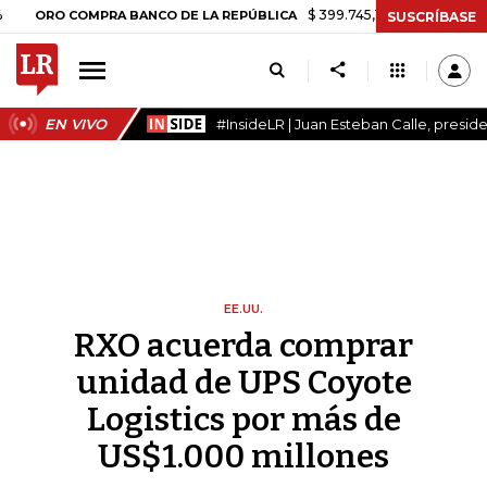
$ 399.745,16
+$ 2.295,71
+0,58%
 COMPRA BANCO DE LA REPÚBLICA
SUSCRÍBASE
EN VIVO
#InsideLR | Juan Esteban Calle, presi
EE.UU.
RXO acuerda comprar
unidad de UPS Coyote
Logistics por más de
US$1.000 millones