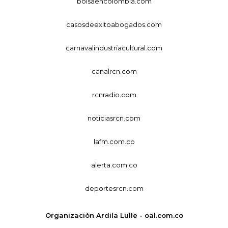
bolsaencolombia.com
casosdeexitoabogados.com
carnavalindustriacultural.com
canalrcn.com
rcnradio.com
noticiasrcn.com
lafm.com.co
alerta.com.co
deportesrcn.com
Organización Ardila Lülle - oal.com.co