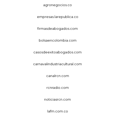
agronegocios.co
empresas.larepublica.co
firmasdeabogados.com
bolsaencolombia.com
casosdeexitoabogados.com
carnavalindustriacultural.com
canalrcn.com
rcnradio.com
noticiasrcn.com
lafm.com.co