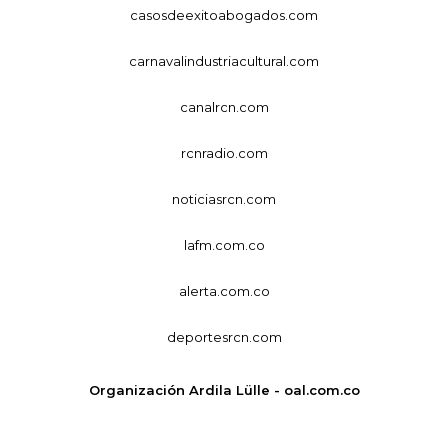
casosdeexitoabogados.com
carnavalindustriacultural.com
canalrcn.com
rcnradio.com
noticiasrcn.com
lafm.com.co
alerta.com.co
deportesrcn.com
Organización Ardila Lülle - oal.com.co