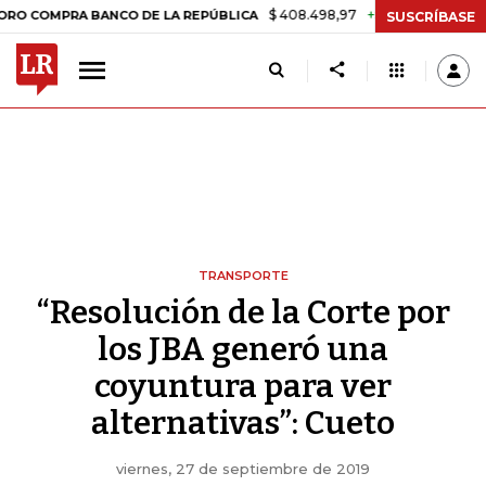
$ 408.498,97
+$ 8.753,81
+2,19%
RA BANCO DE LA REPÚBLICA
TA
SUSCRÍBASE
TRANSPORTE
“Resolución de la Corte por
los JBA generó una
coyuntura para ver
alternativas”: Cueto
viernes, 27 de septiembre de 2019