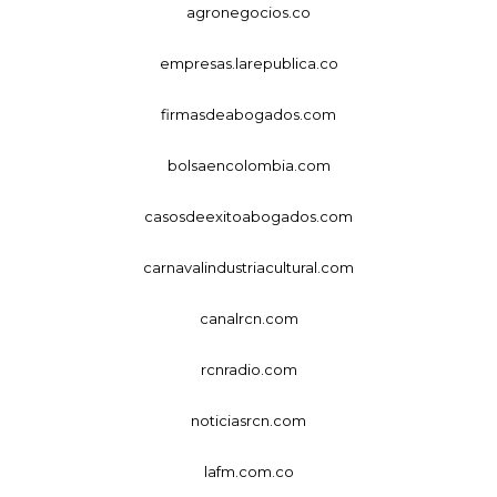
agronegocios.co
empresas.larepublica.co
firmasdeabogados.com
bolsaencolombia.com
casosdeexitoabogados.com
carnavalindustriacultural.com
canalrcn.com
rcnradio.com
noticiasrcn.com
lafm.com.co