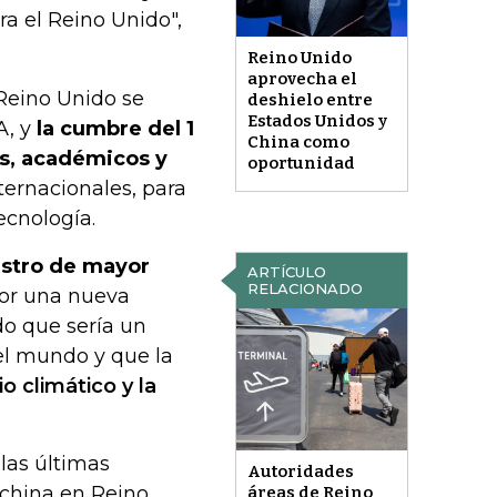
a el Reino Unido",
Reino Unido
aprovecha el
 Reino Unido se
deshielo entre
Estados Unidos y
A, y
la cumbre del 1
China como
os, académicos y
oportunidad
ernacionales, para
ecnología.
nistro de mayor
ARTÍCULO
RELACIONADO
or una nueva
do que sería un
el mundo y que la
 climático y la
las últimas
Autoridades
 china en Reino
áreas de Reino