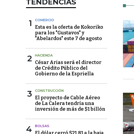
TENDENCIAS
1
COMERCIO
Esta es la oferta de Kokoriko
para los "Gustavos" y
"Abelardos" este 7 de agosto
2
HACIENDA
César Arias será el director
de Crédito Público del
Gobierno de la Espriella
3
CONSTRUCCIÓN
El proyecto de Cable Aéreo
de La Calera tendría una
inversión de más de $1 billón
4
BOLSAS
El dólar cerró $21,81 a la baja