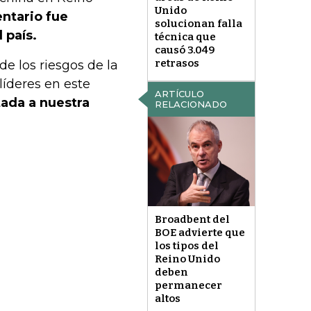
Unido
ntario fue
solucionan falla
 país.
técnica que
causó 3.049
retrasos
de los riesgos de la
 líderes en este
ARTÍCULO
tada a nuestra
RELACIONADO
Broadbent del
BOE advierte que
los tipos del
Reino Unido
deben
permanecer
altos