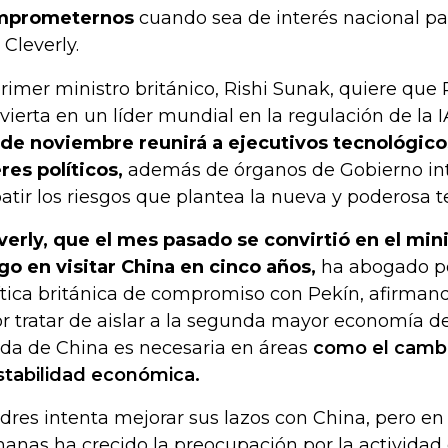
mprometernos
cuando sea de interés nacional par
 Cleverly.
primer ministro británico, Rishi Sunak, quiere que
vierta en un líder mundial en la regulación de la I
 de noviembre reunirá a ejecutivos tecnológic
eres políticos,
además de órganos de Gobierno int
atir los riesgos que plantea la nueva y poderosa t
verly, que el mes pasado se convirtió en el mi
go en visitar China en cinco años,
ha abogado p
ítica británica de compromiso con Pekín, afirman
or tratar de aislar a la segunda mayor economía d
da de China es necesaria en áreas
como el cambio
stabilidad económica.
dres intenta mejorar sus lazos con China, pero en 
anas ha crecido la preocupación por la actividad