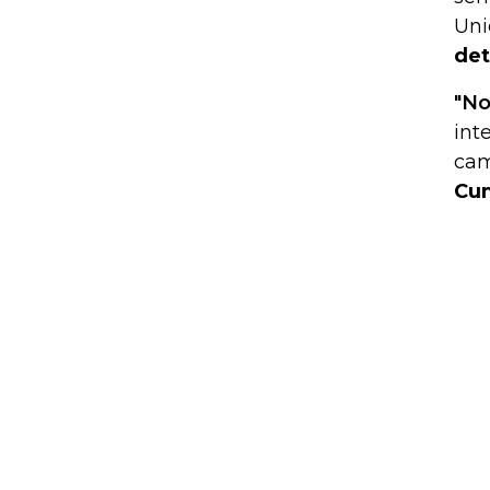
Uni
det
"No
int
cam
Cu