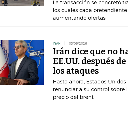
La transacción se concretó t
los cuales cada pretendient
aumentando ofertas
IRÁN
03/08/2026
Irán dice que no h
EE.UU. después d
los ataques
Hasta ahora, Estados Unidos n
renunciar a su control sobre 
precio del brent