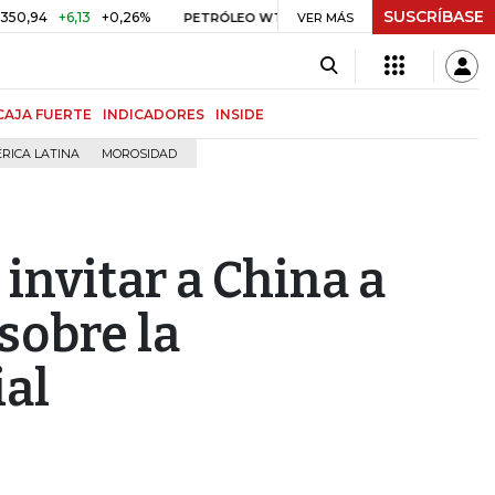
SUSCRÍBASE
+6,13
+0,26%
US$ 78,01
US$ 2,92
+3,89%
PETRÓLEO WTI
VER MÁS
CAFÉ
CAJA FUERTE
INDICADORES
INSIDE
RICA LATINA
MOROSIDAD
invitar a China a
sobre la
ial