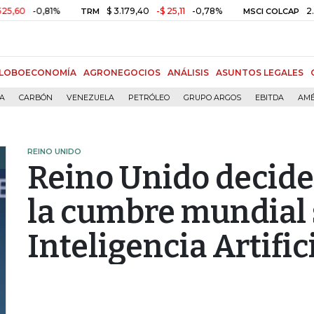
0,81%
$ 3.179,40
-$ 25,11
-0,78%
2.350,94
TRM
MSCI COLCAP
LOBOECONOMÍA
AGRONEGOCIOS
ANÁLISIS
ASUNTOS LEGALES
ÍA
CARBÓN
VENEZUELA
PETRÓLEO
GRUPO ARGOS
EBITDA
AMÉ
REINO UNIDO
Reino Unido decide 
la cumbre mundial 
Inteligencia Artific