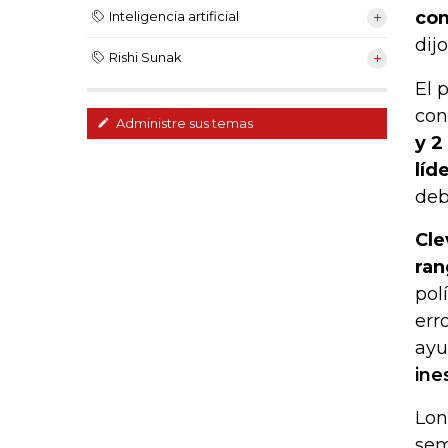
co
Inteligencia artificial
dijo
Rishi Sunak
El 
con
Administre sus temas
y 2
líd
deb
Cle
ran
pol
err
ayu
ine
Lon
sem