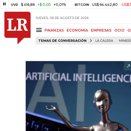
$ 416,86
+$ 0,05
+0,01%
US$ 64.442,80
-US$ 525,60
-
R
BITCOIN
JUEVES, 06 DE AGOSTO DE 2026
FINANZAS
ECONOMÍA
EMPRESAS
OCIO
G
TEMAS DE CONVERSACIÓN
LA CALERA
MINER