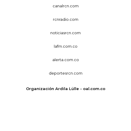
canalrcn.com
rcnradio.com
noticiasrcn.com
lafm.com.co
alerta.com.co
deportesrcn.com
Organización Ardila Lülle - oal.com.co