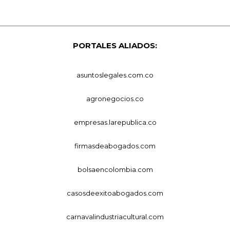
PORTALES ALIADOS:
asuntoslegales.com.co
agronegocios.co
empresas.larepublica.co
firmasdeabogados.com
bolsaencolombia.com
casosdeexitoabogados.com
carnavalindustriacultural.com