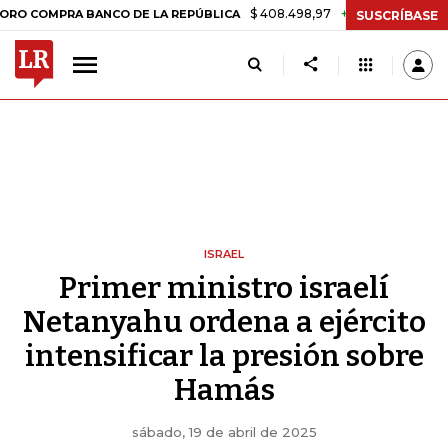
$ 408.498,97
+$ 8.753,81
+2,19%
RA BANCO DE LA REPÚBLICA
TAS
SUSCRÍBASE
ISRAEL
Primer ministro israelí
Netanyahu ordena a ejército
intensificar la presión sobre
Hamás
sábado, 19 de abril de 2025