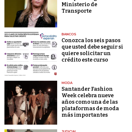
Ministerio de
Transporte
BANCOS
Conozca los seis pasos
que usted debe seguir si
quiere solicitar un
crédito este curso
MODA
Santander Fashion
Week celebra nueve
años como una de las
plataformas de moda
más importantes
JUDICIAL