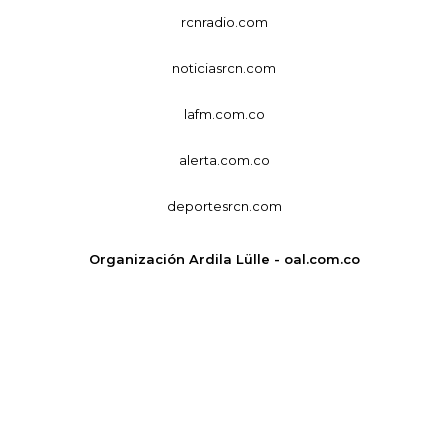
rcnradio.com
noticiasrcn.com
lafm.com.co
alerta.com.co
deportesrcn.com
Organización Ardila Lülle - oal.com.co