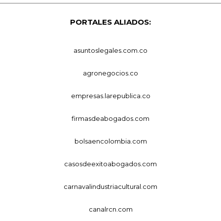
PORTALES ALIADOS:
asuntoslegales.com.co
agronegocios.co
empresas.larepublica.co
firmasdeabogados.com
bolsaencolombia.com
casosdeexitoabogados.com
carnavalindustriacultural.com
canalrcn.com