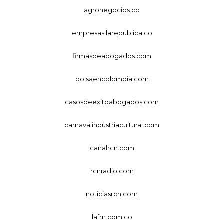
agronegocios.co
empresas.larepublica.co
firmasdeabogados.com
bolsaencolombia.com
casosdeexitoabogados.com
carnavalindustriacultural.com
canalrcn.com
rcnradio.com
noticiasrcn.com
lafm.com.co