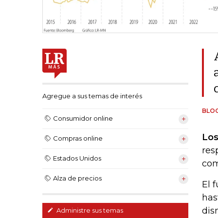
Agregue a sus temas de interés
BLO
Consumidor online
Los
Compras online
res
Estados Unidos
com
Alza de precios
El 
has
dis
Administre sus temas