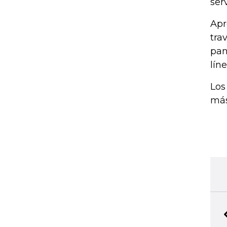
serv
Apr
tra
pan
lín
Los
más