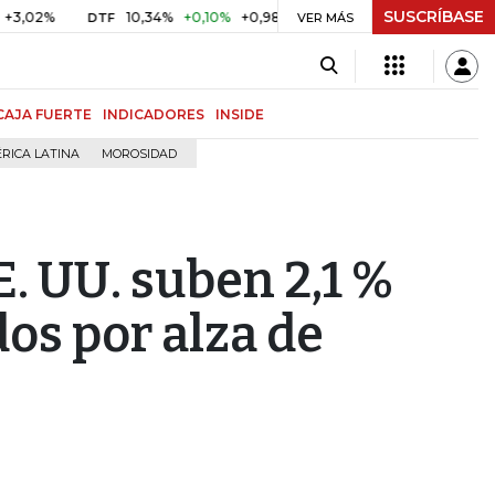
SUSCRÍBASE
10,34%
+0,10%
+0,98%
$ 416,86
+$ 0,05
+0,01%
DTF
UVR
VER MÁS
CAJA FUERTE
INDICADORES
INSIDE
RICA LATINA
MOROSIDAD
E. UU. suben 2,1 %
s ​​por alza de