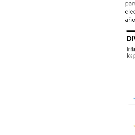
pan
ele
año