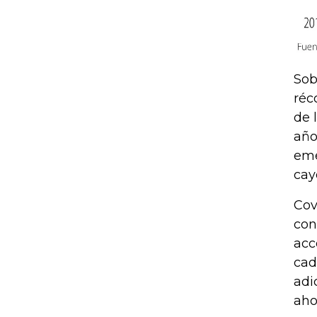
Sob
réc
de 
año
eme
cay
Cov
con
acc
cad
adi
aho