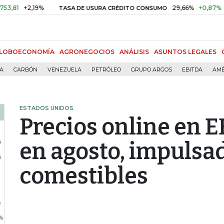
+2,19%
29,66%
+0,87%
+3,02%
TASA DE USURA CRÉDITO CONSUMO
LOBOECONOMÍA
AGRONEGOCIOS
ANÁLISIS
ASUNTOS LEGALES
ÍA
CARBÓN
VENEZUELA
PETRÓLEO
GRUPO ARGOS
EBITDA
AMÉ
ESTADOS UNIDOS
Precios online en E
en agosto, impulsado
comestibles