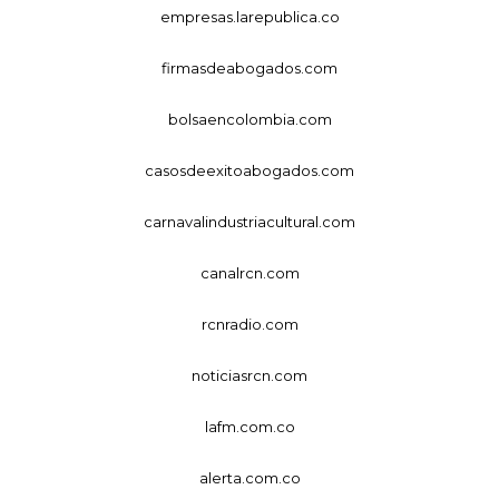
empresas.larepublica.co
firmasdeabogados.com
bolsaencolombia.com
casosdeexitoabogados.com
carnavalindustriacultural.com
canalrcn.com
rcnradio.com
noticiasrcn.com
lafm.com.co
alerta.com.co