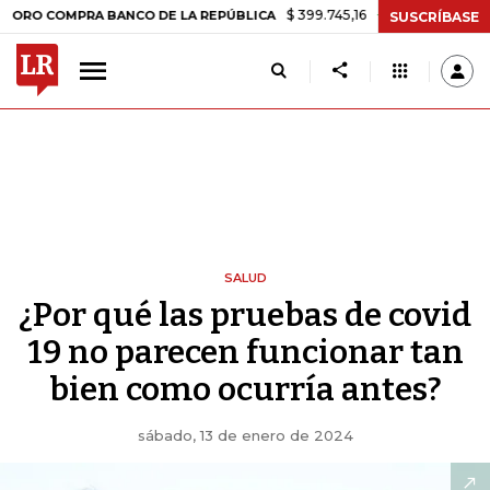
$ 399.745,16
+$ 2.295,71
+0,58%
RA BANCO DE LA REPÚBLICA
TAS
SUSCRÍBASE
SALUD
¿Por qué las pruebas de covid
19 no parecen funcionar tan
bien como ocurría antes?
sábado, 13 de enero de 2024