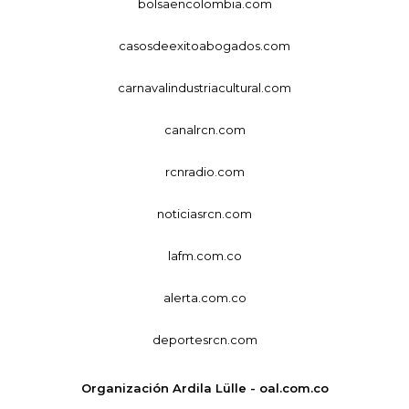
bolsaencolombia.com
casosdeexitoabogados.com
carnavalindustriacultural.com
canalrcn.com
rcnradio.com
noticiasrcn.com
lafm.com.co
alerta.com.co
deportesrcn.com
Organización Ardila Lülle - oal.com.co