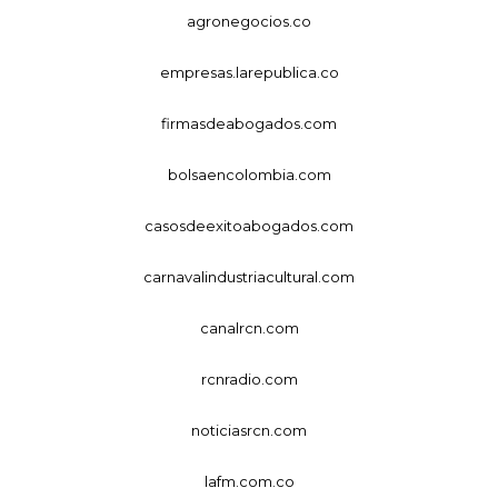
agronegocios.co
empresas.larepublica.co
firmasdeabogados.com
bolsaencolombia.com
casosdeexitoabogados.com
carnavalindustriacultural.com
canalrcn.com
rcnradio.com
noticiasrcn.com
lafm.com.co