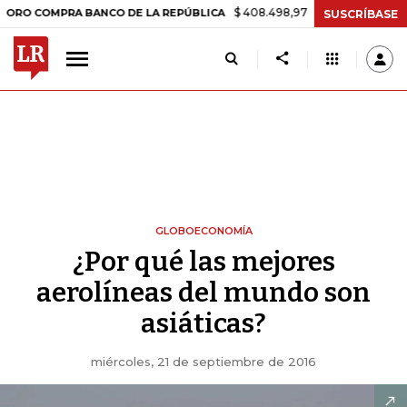
$ 408.498,97
+$ 8.753,81
+2,19%
MPRA BANCO DE LA REPÚBLICA
T
SUSCRÍBASE
GLOBOECONOMÍA
¿Por qué las mejores
aerolíneas del mundo son
asiáticas?
miércoles, 21 de septiembre de 2016