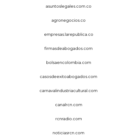
asuntoslegales.com.co
agronegocios.co
empresas.larepublica.co
firmasdeabogados.com
bolsaencolombia.com
casosdeexitoabogados.com
carnavalindustriacultural.com
canalrcn.com
rcnradio.com
noticiasrcn.com