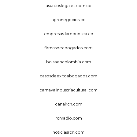
asuntoslegales.com.co
agronegocios.co
empresas.larepublica.co
firmasdeabogados.com
bolsaencolombia.com
casosdeexitoabogados.com
carnavalindustriacultural.com
canalrcn.com
rcnradio.com
noticiasrcn.com