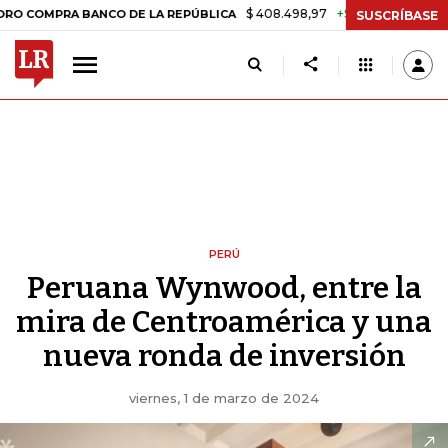
$ 408.498,97
+$ 8.753,81
+2,19%
RA BANCO DE LA REPÚBLICA
TA
SUSCRÍBASE
PERÚ
Peruana Wynwood, entre la
mira de Centroamérica y una
nueva ronda de inversión
viernes, 1 de marzo de 2024