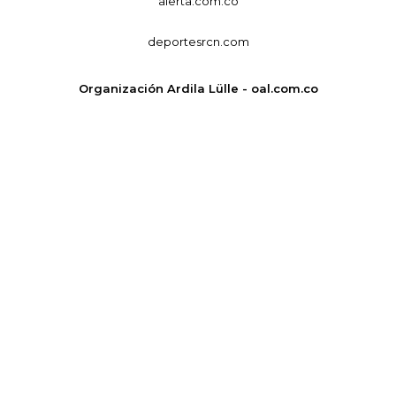
alerta.com.co
deportesrcn.com
Organización Ardila Lülle - oal.com.co