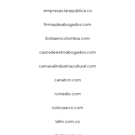
empresas.larepublica.co
firmasdeabogados.com
bolsaencolombia.com
casosdeexitoabogados.com
carnavalindustriacultural.com
canalrcn.com
rcnradio.com
noticiasrcn.com
lafm.com.co