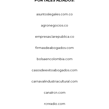
PORTALES ALIADOS:
asuntoslegales.com.co
agronegocios.co
empresas.larepublica.co
firmasdeabogados.com
bolsaencolombia.com
casosdeexitoabogados.com
carnavalindustriacultural.com
canalrcn.com
rcnradio.com