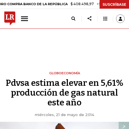
$ 408.498,97
+$ 8.753,81
+2,19%
RA BANCO DE LA REPÚBLICA
TA
SUSCRÍBASE
GLOBOECONOMÍA
Pdvsa estima elevar en 5,61%
producción de gas natural
este año
miércoles, 21 de mayo de 2014