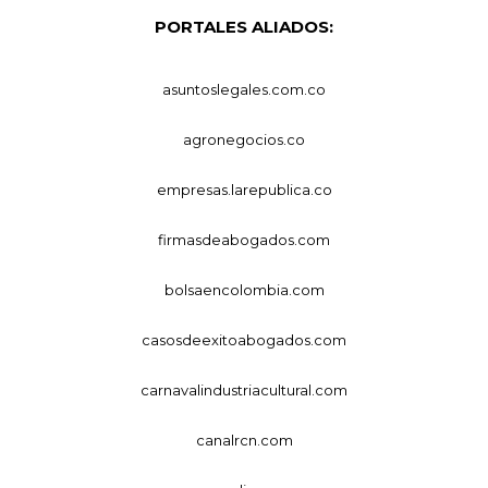
PORTALES ALIADOS:
asuntoslegales.com.co
agronegocios.co
empresas.larepublica.co
firmasdeabogados.com
bolsaencolombia.com
casosdeexitoabogados.com
carnavalindustriacultural.com
canalrcn.com