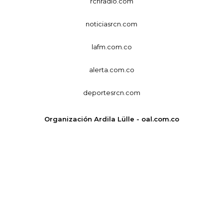
rcnradio.com
noticiasrcn.com
lafm.com.co
alerta.com.co
deportesrcn.com
Organización Ardila Lülle - oal.com.co