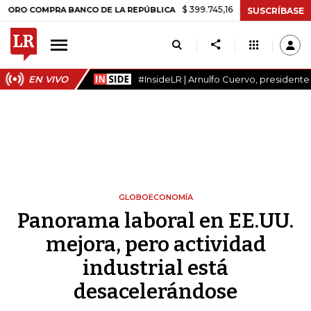
$ 399.745,16
+$ 2.295,71
+0,58%
COMPRA BANCO DE LA REPÚBLICA
SUSCRÍBASE
EN VIVO
#InsideLR | Arnulfo Cuervo, president
GLOBOECONOMÍA
Panorama laboral en EE.UU.
mejora, pero actividad
industrial está
desacelerándose