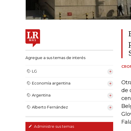
Agregue a sus temas de interés
CRON
LG
Otr
Economía argentina
de 
Argentina
cen
Bel
Alberto Fernández
Glo
Fal
Administre sus temas