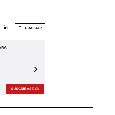
GUARDAR
ARA
Next slide
SUSCRÍBASE YA