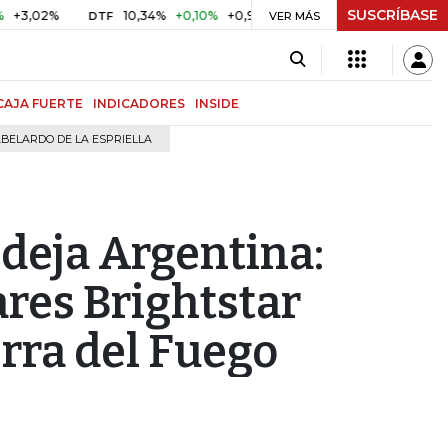
SUSCRÍBASE
2%
10,34%
+0,10%
+0,98%
$ 416,91
+$ 0,05
+0,01%
DTF
UVR
VER MÁS
CAJA FUERTE
INDICADORES
INSIDE
BELARDO DE LA ESPRIELLA
 deja Argentina:
ares Brightstar
rra del Fuego