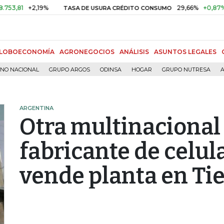
+2,19%
29,66%
+0,87%
+3,0
TASA DE USURA CRÉDITO CONSUMO
LOBOECONOMÍA
AGRONEGOCIOS
ANÁLISIS
ASUNTOS LEGALES
RNO NACIONAL
GRUPO ARGOS
ODINSA
HOGAR
GRUPO NUTRESA
A
ARGENTINA
Otra multinacional
fabricante de celul
vende planta en Tie