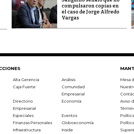
compulsaron copias en
el caso de Jorge Alfredo
Vargas
CCIONES
MANT
Alta Gerencia
Análisis
Mesa d
Caja Fuerte
Comunidad
Nuestr
Empresarial
Contác
Directorio
Economía
Aviso 
Empresarial
Términ
Especiales
Eventos
Políti
Finanzas Personales
Globoeconomía
Polític
Infraestructura
Inside
Superi