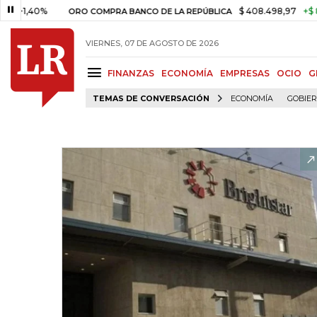
40%
$ 408.498,97
+$ 8.753,81
ORO COMPRA BANCO DE LA REPÚBLICA
VIERNES, 07 DE AGOSTO DE 2026
FINANZAS
ECONOMÍA
EMPRESAS
OCIO
G
TEMAS DE CONVERSACIÓN
ECONOMÍA
GOBIE