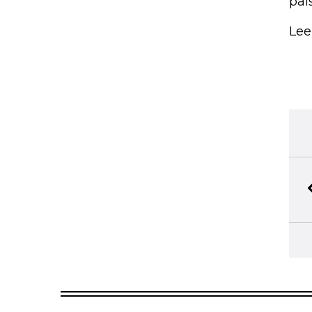
paí
Lee