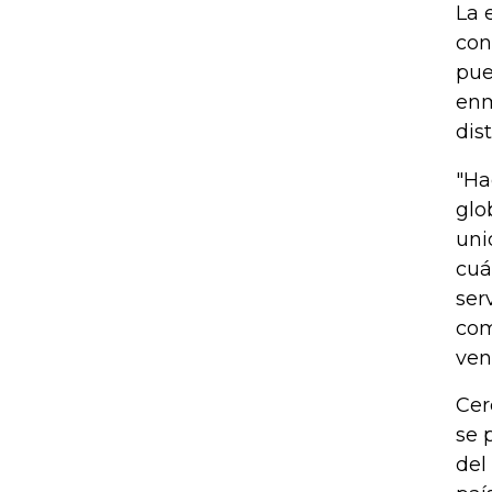
La 
con
pue
enm
dis
"Ha
glo
uni
cuá
ser
com
ven
Cer
se 
del