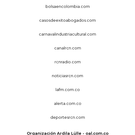
bolsaencolombia.com
casosdeexitoabogados.com
carnavalindustriacultural.com
canalrcn.com
rcnradio.com
noticiasrcn.com
lafm.com.co
alerta.com.co
deportesrcn.com
Organización Ardila Lülle - oal.com.co