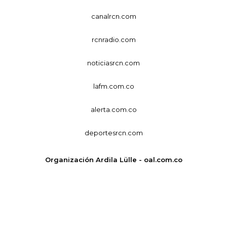
canalrcn.com
rcnradio.com
noticiasrcn.com
lafm.com.co
alerta.com.co
deportesrcn.com
Organización Ardila Lülle - oal.com.co