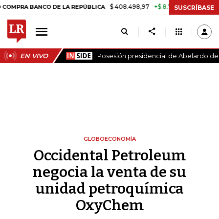
$ 408.498,97
+$ 8.753,81
+2,19%
 BANCO DE LA REPÚBLICA
TASA 
SUSCRÍBASE
EN VIVO
Posesión presidencial de Abelardo de l
GLOBOECONOMÍA
Occidental Petroleum
negocia la venta de su
unidad petroquímica
OxyChem