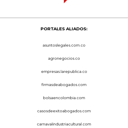
PORTALES ALIADOS:
asuntoslegales.com.co
agronegocios.co
empresas.larepublica.co
firmasdeabogados.com
bolsaencolombia.com
casosdeexitoabogados.com
carnavalindustriacultural.com