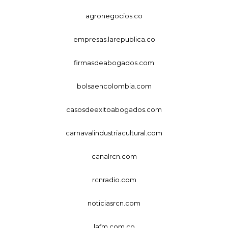
agronegocios.co
empresas.larepublica.co
firmasdeabogados.com
bolsaencolombia.com
casosdeexitoabogados.com
carnavalindustriacultural.com
canalrcn.com
rcnradio.com
noticiasrcn.com
lafm.com.co